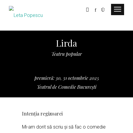
Lirda
Teatru popular
premieră: 30, 31 octombrie 2025
Teatrul de Comedie București
Intenția regizoarei
Mi-am dorit să scriu și să fac o comedie