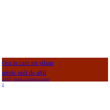
Ora în care nu știam
nimic unii de alții
2023
·
texte contemporane
0