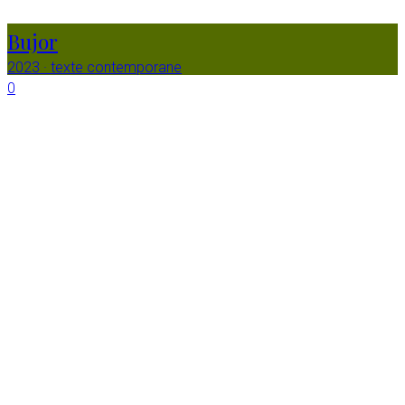
Bujor
2023
·
texte contemporane
0